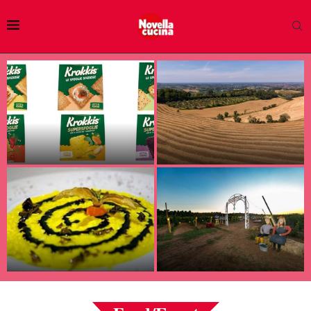
Krokkis Delverde: le nuove
Oasi nella Crescita Plasmon:
sfoglie croccanti che
la filiera di cura che parte dal
conquistano la pausa snack
campo...
Risotto allo zafferano con
Masseria Stali a Caprarica di
glassa di aceto balsamico ai
Lecce: dove l’ospitalità
frutti di bosco...
incontra il gusto