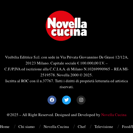
Visibilia Editrice S.r.l. con sede in Via Privata Giovannino De Grassi 12/12A,
20123 Milano. Capitale sociale € 100.000,00 I.V. –
C.F./P.IVA ed iscrizione alla C.C.I.A.A. di Milano N.10269990965 – REA MI-
2519578. Novella 2000 © 2025.
Iscritta al ROC con il n.37767. Tutti i diritti di proprietà letteraria ed artistica
riservati.
@2025 – All Right Reserved. Designed and Developed by
Novella Cucina
Home
Chi siamo
Novella Cucina
Chef
Televisione
Food/