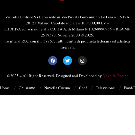
Visibilia Editrice S.r.l. con sede in Via Privata Giovannino De Grassi 12/12A,
20123 Milano. Capitale sociale € 100.000,00 I.V. –
C.F./P.IVA ed iscrizione alla C.C.I.A.A. di Milano N.10269990965 – REA MI-
2519578. Novella 2000 © 2025.
Iscritta al ROC con il n.37767. Tutti i diritti di proprietà letteraria ed artistica
riservati.
@2025 – All Right Reserved. Designed and Developed by
Novella Cucina
Home
Chi siamo
Novella Cucina
Chef
Televisione
Food/