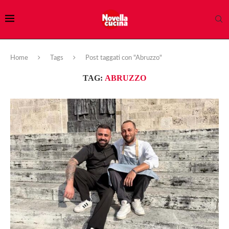
Home
Tags
Post taggati con "Abruzzo"
TAG:
ABRUZZO