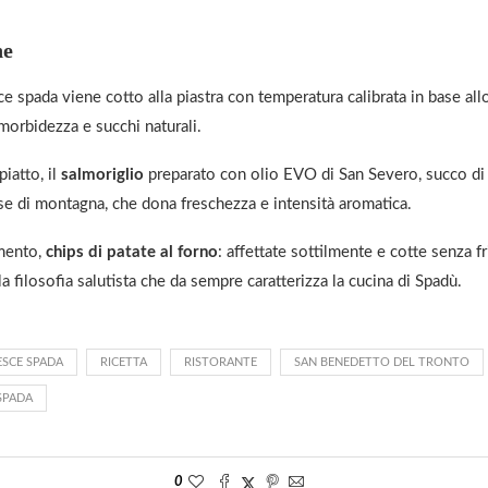
ne
sce spada viene cotto alla piastra con temperatura calibrata in base all
morbidezza e succhi naturali.
piatto, il
salmoriglio
preparato con olio EVO di San Severo, succo di
se di montagna, che dona freschezza e intensità aromatica.
mento,
chips di patate al forno
: affettate sottilmente e cotte senza fr
lla filosofia salutista che da sempre caratterizza la cucina di Spadù.
ESCE SPADA
RICETTA
RISTORANTE
SAN BENEDETTO DEL TRONTO
SPADA
0