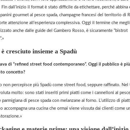
 Fin dall’inizio il format è stato difficile da etichettare, perché abbin
: panini gourmet al pesce spada, champagne francesi del territorio di R
forte attenzione all’esperienza complessiva. Oggi il termine che megli
ilizzato anche dalle guide del Gambero Rosso, è sicuramente “bistrot
.»
o è cresciuto insieme a Spadù
arlava di “refined street food contemporaneo”. Oggi il pubblico è pi
sto concetto?
co non percepisce più Spadù come street food, seppure raffinato. Nel
oluta molto: sono stati inseriti primi piatti come i cannelloni al pesc
 parmigiana di pesce spada con melanzane al forno. L’utilizzo di piatt
lo accompagna una cucina che ormai viene vissuta dai clienti come u
storazione.»
ckaging e materie prime: una visione dall’inizio