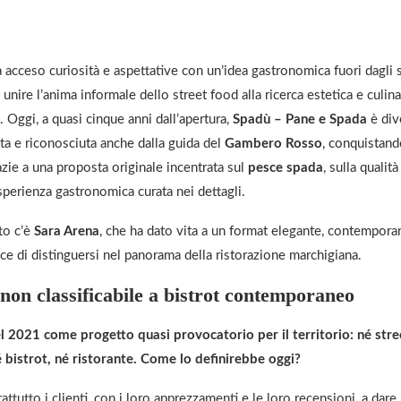
acceso curiosità e aspettative con un’idea gastronomica fuori dagli 
 unire l’anima informale dello street food alla ricerca estetica e culina
Oggi, a quasi cinque anni dall’apertura,
Spadù – Pane e Spada
è div
ta e riconosciuta anche dalla guida del
Gambero Rosso
, conquistando
zie a una proposta originale incentrata sul
pesce spada
, sulla qualit
sperienza gastronomica curata nei dettagli.
to c’è
Sara Arena
, che ha dato vita a un format elegante, contempora
ace di distinguersi nel panorama della ristorazione marchigiana.
non classificabile a bistrot contemporaneo
 2021 come progetto quasi provocatorio per il territorio: né stre
é bistrot, né ristorante. Come lo definirebbe oggi?
attutto i clienti, con i loro apprezzamenti e le loro recensioni, a dare 