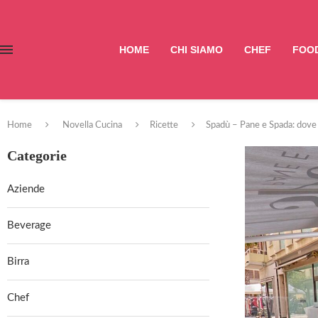
HOME
CHI SIAMO
CHEF
FOOD
Home
Novella Cucina
Ricette
Spadù – Pane e Spada: dove 
Categorie
Aziende
Beverage
Birra
Chef