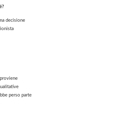
hé?
ima decisione
ionista
 proviene
ualitative
ebbe perso parte