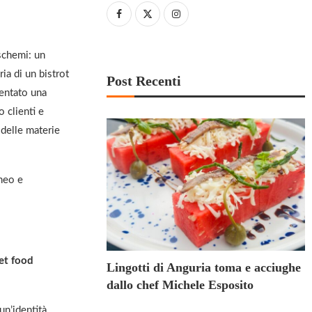
schemi: un
ria di un bistrot
Post Recenti
entato una
 clienti e
à delle materie
neo e
et food
Lingotti di Anguria toma e acciughe
dallo chef Michele Esposito
un’identità