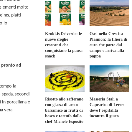
a elementi molto
eims, piatti
o lo
Krokkis Delverde: le
Oasi nella Crescita
nuove sfoglie
Plasmon: la filiera di
croccanti che
cura che parte dal
conquistano la pausa
campo e arriva alla
snack
pappa
ù pronto ad
 tempo la
e spada, secondi
Risotto allo zafferano
Masseria Stali a
i in porcellana e
con glassa di aceto
Caprarica di Lecce:
na vera
balsamico ai frutti di
dove l’ospitalità
bosco e tartufo dallo
incontra il gusto
chef Michele Esposito