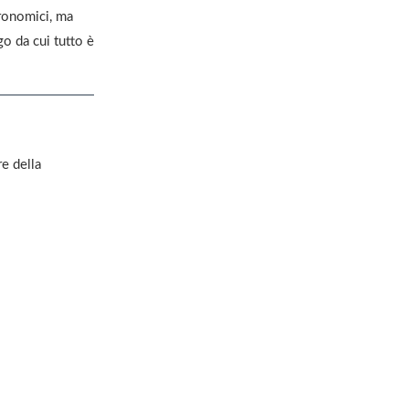
tronomici, ma
go da cui tutto è
re della