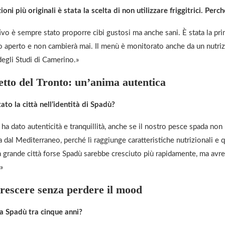
ioni più originali è stata la scelta di non utilizzare friggitrici. Perc
ivo è sempre stato proporre cibi gustosi ma anche sani. È stata la pr
 aperto e non cambierà mai. Il menù è monitorato anche da un nutriz
degli Studi di Camerino.»
tto del Tronto: un’anima autentica
to la città nell’identità di Spadù?
ha dato autenticità e tranquillità, anche se il nostro pesce spada non
a dal Mediterraneo, perché lì raggiunge caratteristiche nutrizionali e q
na grande città forse Spadù sarebbe cresciuto più rapidamente, ma avr
»
 crescere senza perdere il mood
 Spadù tra cinque anni?