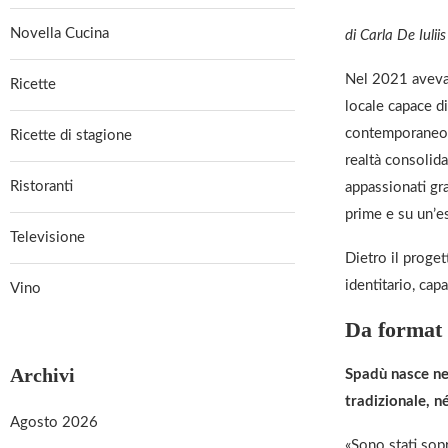
Novella Cucina
di Carla De Iuliis
Nel 2021 aveva 
Ricette
locale capace di
contemporaneo. 
Ricette di stagione
realtà consolida
Ristoranti
appassionati gra
prime e su un’e
Televisione
Dietro il proget
identitario, cap
Vino
Da format 
Archivi
Spadù nasce nel
tradizionale, n
Agosto 2026
«Sono stati sopr