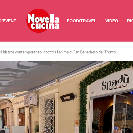
/EVENT
FOOD/TRAVEL
VIDEO
RI
il bistrot contemporaneo incontra l’anima di San Benedetto del Tronto