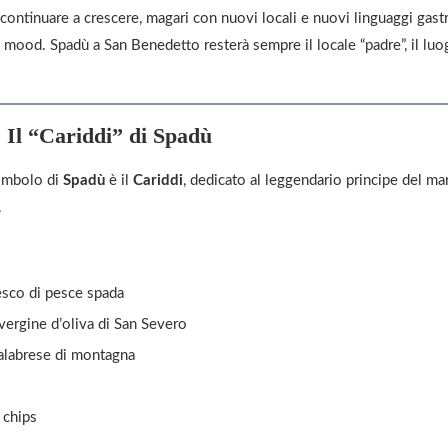
continuare a crescere, magari con nuovi locali e nuovi linguaggi gas
 mood. Spadù a San Benedetto resterà sempre il locale “padre”, il luo
| Il “Cariddi” di Spadù
simbolo di
Spadù
è il
Cariddi
, dedicato al leggendario principe del ma
.
esco di pesce spada
vergine d’oliva di San Severo
alabrese di montagna
 chips