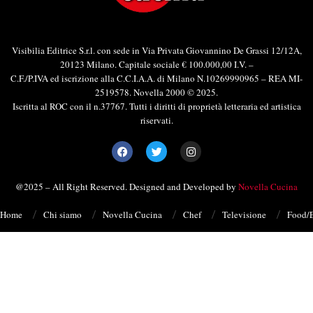
Visibilia Editrice S.r.l. con sede in Via Privata Giovannino De Grassi 12/12A,
20123 Milano. Capitale sociale € 100.000,00 I.V. –
C.F./P.IVA ed iscrizione alla C.C.I.A.A. di Milano N.10269990965 – REA MI-
2519578. Novella 2000 © 2025.
Iscritta al ROC con il n.37767. Tutti i diritti di proprietà letteraria ed artistica
riservati.
@2025 – All Right Reserved. Designed and Developed by
Novella Cucina
Home
Chi siamo
Novella Cucina
Chef
Televisione
Food/