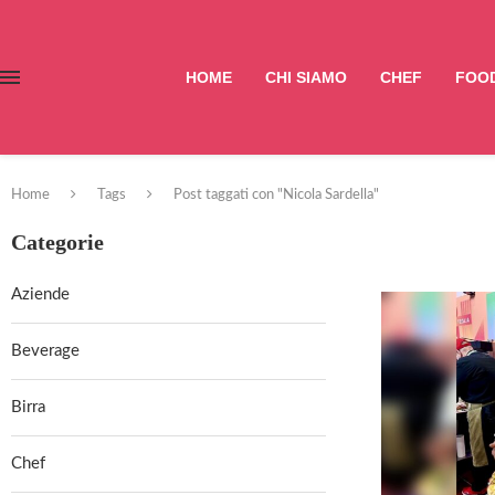
HOME
CHI SIAMO
CHEF
FOOD
Home
Tags
Post taggati con "Nicola Sardella"
Categorie
Aziende
Beverage
Birra
Chef