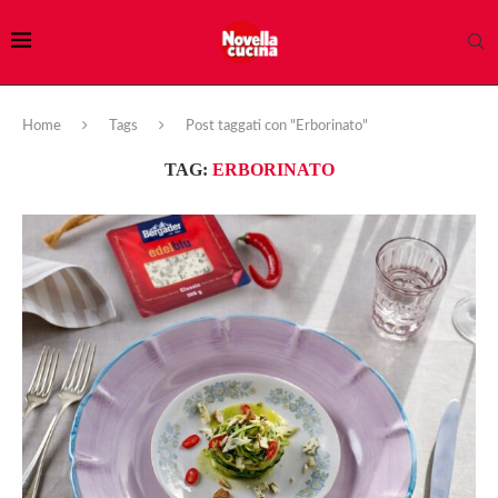
Home
Tags
Post taggati con "Erborinato"
TAG:
ERBORINATO