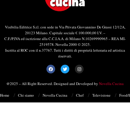
Visibilia Editrice S.r.l. con sede in Via Privata Giovannino De Grassi 12/12A,
20123 Milano. Capitale sociale € 100.000,00 I.V. –
C.F./P.IVA ed iscrizione alla C.C.I.A.A. di Milano N.10269990965 – REA MI-
2519578. Novella 2000 © 2025.
Iscritta al ROC con il n.37767. Tutti i diritti di proprietà letteraria ed artistica
riservati.
@2025 – All Right Reserved. Designed and Developed by
Novella Cucina
Home
Chi siamo
Novella Cucina
Chef
Televisione
Food/