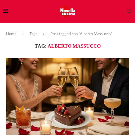
Home
Tags
Post taggati con "Alberto Massucco"
TAG:
ALBERTO MASSUCCO