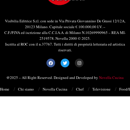
Visibilia Editrice S.r.l. con sede in Via Privata Giovannino De Grassi 12/12A,
20123 Milano. Capitale sociale € 100.000,00 I.V. –
C.F./P.IVA ed iscrizione alla C.C.I.A.A. di Milano N.10269990965 – REA MI-
2519578. Novella 2000 © 2025.
Iscritta al ROC con il n.37767. Tutti i diritti di proprietà letteraria ed artistica
riservati.
@2025 – All Right Reserved. Designed and Developed by
Novella Cucina
Home
Chi siamo
Novella Cucina
Chef
Televisione
Food/