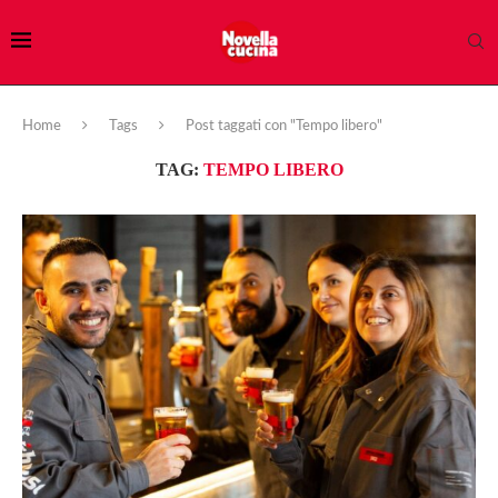
Home
Tags
Post taggati con "Tempo libero"
TAG:
TEMPO LIBERO