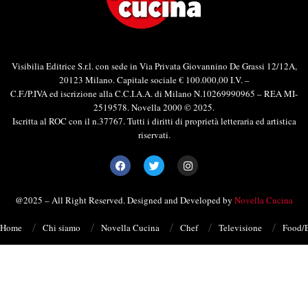
Visibilia Editrice S.r.l. con sede in Via Privata Giovannino De Grassi 12/12A,
20123 Milano. Capitale sociale € 100.000,00 I.V. –
C.F./P.IVA ed iscrizione alla C.C.I.A.A. di Milano N.10269990965 – REA MI-
2519578. Novella 2000 © 2025.
Iscritta al ROC con il n.37767. Tutti i diritti di proprietà letteraria ed artistica
riservati.
@2025 – All Right Reserved. Designed and Developed by
Novella Cucina
Home
Chi siamo
Novella Cucina
Chef
Televisione
Food/