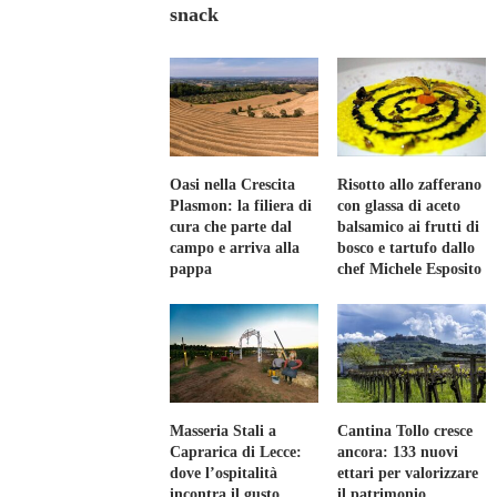
snack
Oasi nella Crescita
Risotto allo zafferano
Plasmon: la filiera di
con glassa di aceto
cura che parte dal
balsamico ai frutti di
campo e arriva alla
bosco e tartufo dallo
pappa
chef Michele Esposito
Masseria Stali a
Cantina Tollo cresce
Caprarica di Lecce:
ancora: 133 nuovi
dove l’ospitalità
ettari per valorizzare
incontra il gusto
il patrimonio