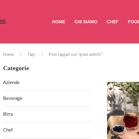
HOME
CHI SIAMO
CHEF
FOOD
Home
Tags
Post taggati con "grani antichi"
Categorie
Aziende
Beverage
Birra
Chef