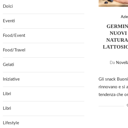
Dolci
Azi
Eventi
GERMINA
NUOVI
Food/Event
NATURA:
LATTOSIO
Food/Travel
Da
Novell
Gelati
Iniziative
Gli snack Buoni
rinnovano e si 
Libri
tendenza che o
Libri
Lifestyle