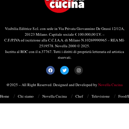
Visibilia Editrice S.r.l. con sede in Via Privata Giovannino De Grassi 12/12A,
20123 Milano. Capitale sociale € 100.000,00 I.V. –
C.F./P.IVA ed iscrizione alla C.C.I.A.A. di Milano N.10269990965 – REA MI-
2519578. Novella 2000 © 2025.
Iscritta al ROC con il n.37767. Tutti i diritti di proprietà letteraria ed artistica
riservati.
@2025 – All Right Reserved. Designed and Developed by
Novella Cucina
Home
Chi siamo
Novella Cucina
Chef
Televisione
Food/